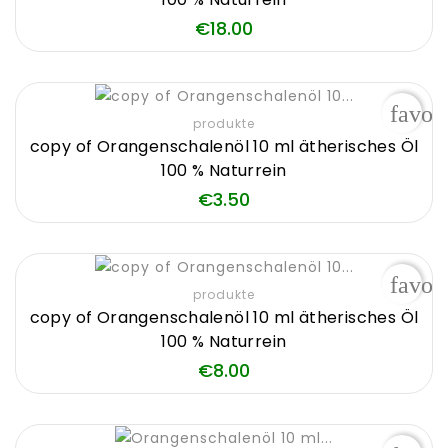
Price
€18.00
favor
produkte
copy of Orangenschalenöl 10 ml ätherisches Öl
100 % Naturrein
Price
€3.50
favor
produkte
copy of Orangenschalenöl 10 ml ätherisches Öl
100 % Naturrein
Price
€8.00