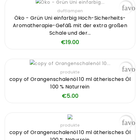
favor
duftlampen
Öko - Grün Uni einfarbig Hoch-Sicherheits-
Aromatherapie-Gefäß mit der extra großen
Schale und der...
Price
€19.00
favor
produkte
copy of Orangenschalenöl 10 ml ätherisches Öl
100 % Naturrein
Price
€5.00
favor
produkte
copy of Orangenschalenöl 10 ml ätherisches Öl
100 % Naturrein