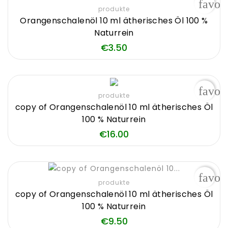
favor
produkte
Orangenschalenöl 10 ml ätherisches Öl 100 %
Naturrein
Price
€3.50
favor
produkte
copy of Orangenschalenöl 10 ml ätherisches Öl
100 % Naturrein
Price
€16.00
favor
produkte
copy of Orangenschalenöl 10 ml ätherisches Öl
100 % Naturrein
Price
€9.50