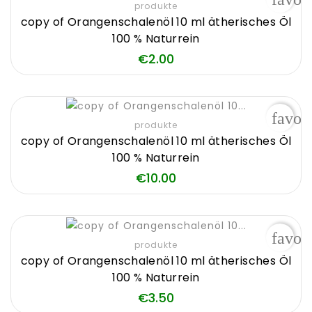
produkte
copy of Orangenschalenöl 10 ml ätherisches Öl
100 % Naturrein
Price
€2.00
favor
produkte
copy of Orangenschalenöl 10 ml ätherisches Öl
100 % Naturrein
Price
€10.00
favor
produkte
copy of Orangenschalenöl 10 ml ätherisches Öl
100 % Naturrein
Price
€3.50