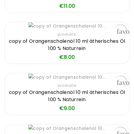
Price
€11.00
favor
produkte
copy of Orangenschalenöl 10 ml ätherisches Öl
100 % Naturrein
Price
€8.00
favor
produkte
copy of Orangenschalenöl 10 ml ätherisches Öl
100 % Naturrein
Price
€9.00
favor