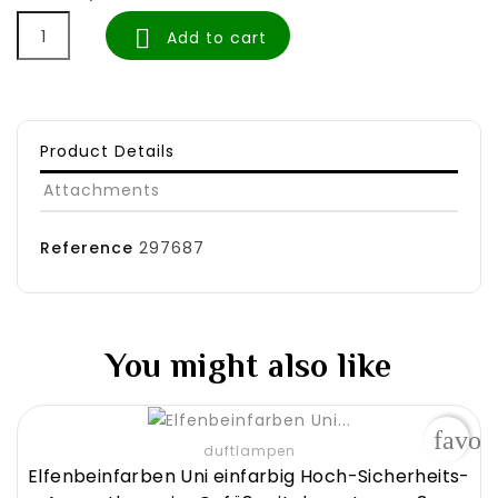

Add to cart
Product Details
Attachments
Reference
297687
You might also like
favor
duftlampen
Elfenbeinfarben Uni einfarbig Hoch-Sicherheits-