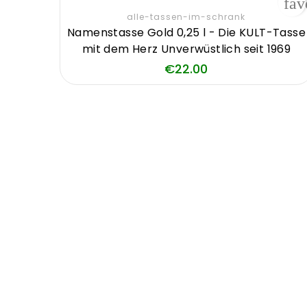
fav
alle-tassen-im-schrank
Namenstasse Gold 0,25 l - Die KULT-Tasse
mit dem Herz Unverwüstlich seit 1969
Price
€22.00