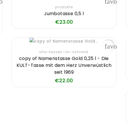
orite_border
favorite
produkte
Jumbotasse 0,5 l
Price
€23.00
favorite
alle-tassen-im-schrank
copy of Namenstasse Gold 0,25 l - Die
KULT-Tasse mit dem Herz Unverwüstlich
seit 1969
Price
€22.00