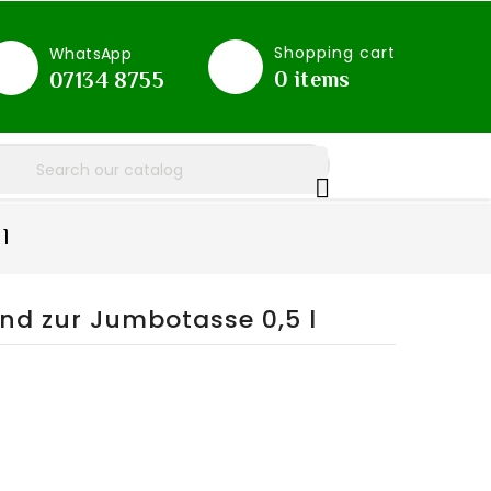
Shopping cart
WhatsApp
0
items
07134 8755

l
end zur Jumbotasse 0,5 l