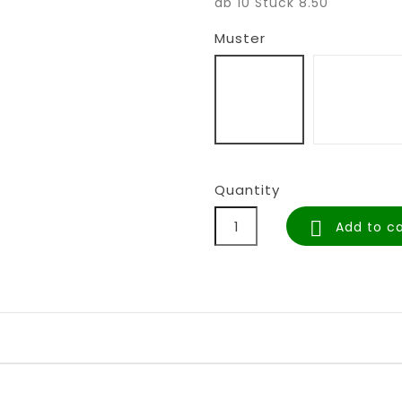
ab 10 Stück 8.50
Muster
Hasenmühle
gold
Quantity

Add to ca