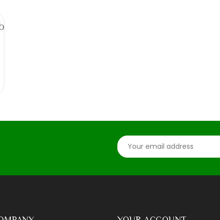
orite_border
OMPANY
YOUR ACCOUNT