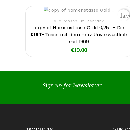
fav
alle-tassen-im-schrank
copy of Namenstasse Gold 0,25 l - Die
KULT-Tasse mit dem Herz Unverwüstlich
seit 1969
Price
€19.00
Sign up for Newsletter
PRODUCTS
OUR C