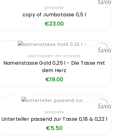
_border
favorite_bor
produkte
copy of Jumbotasse 0,5 l
Price
€23.00
_border
favorite_bor
alle-tassen-im-schrank
Namenstasse Gold 0,25 l - Die Tasse mit
dem Herz
Price
€19.00
favorite_bor
produkte
Unterteller passend zur Tasse 0,18 & 0,22 l
Price
€5.50