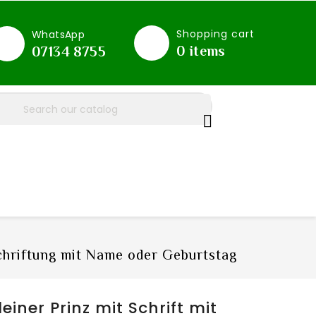
Shopping cart
WhatsApp
0
items
07134 8755

schriftung mit Name oder Geburtstag
leiner Prinz mit Schrift mit