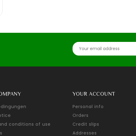
OMPANY
YOUR ACCOUNT
edingungen
Personal info
otice
Orders
nd conditions of use
Credit slips
s
Addresses