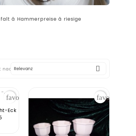
lt â Hammerpreise â riesige

Relevanz
t nach:
favorite_border
favorite_bor
cht-Eck
5
s