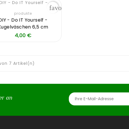
favorite_border
produkte
DIY - Do IT Yourself -
Kugelväschen 6,5 cm
Preis
4,00 €
 von 7 Artikel(n)
er an