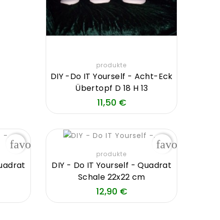
produkte
DIY -Do IT Yourself - Acht-Eck
Übertopf D 18 H 13
Preis
11,50 €
favorite_border
favorite_bor
produkte
Quadrat
DIY - Do IT Yourself - Quadrat
Schale 22x22 cm
s
Preis
12,90 €