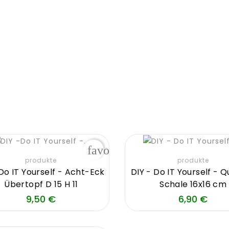
favorite_border
produkte
produkte
Do IT Yourself - Acht-Eck
DIY - Do IT Yourself - 
Übertopf D 15 H 11
Schale 16x16 cm
Preis
Prei
9,50 €
6,90 €