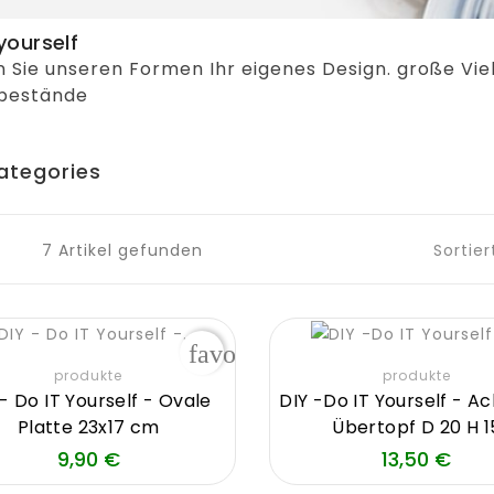
yourself
Sie unseren Formen Ihr eigenes Design. große Vielfa
bestände
ategories
7 Artikel gefunden
Sortier
favorite_border
produkte
produkte
 - Do IT Yourself - Ovale
DIY -Do IT Yourself - A
Platte 23x17 cm
Übertopf D 20 H 1
Preis
Prei
9,90 €
13,50 €